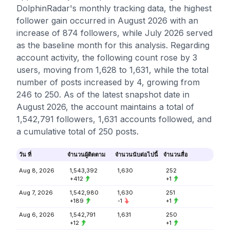
DolphinRadar's monthly tracking data, the highest
follower gain occurred in August 2026 with an
increase of 874 followers, while July 2026 served
as the baseline month for this analysis. Regarding
account activity, the following count rose by 3
users, moving from 1,628 to 1,631, while the total
number of posts increased by 4, growing from
246 to 250. As of the latest snapshot date in
August 2026, the account maintains a total of
1,542,791 followers, 1,631 accounts followed, and
a cumulative total of 250 posts.
วัน ที่
จำนวนผู้ติดตาม
จำนวนนับต่อไปนี้
จำนวนสื่อ
Aug 8, 2026
1,543,392
1,630
252
+412
+1
Aug 7, 2026
1,542,980
1,630
251
+189
-1
+1
Aug 6, 2026
1,542,791
1,631
250
+12
+1