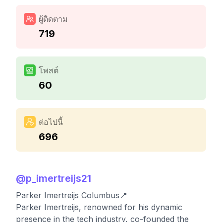
ผู้ติดตาม
719
โพสต์
60
ต่อไปนี้
696
@
p_imertreijs21
Parker Imertreijs Columbus📍
Parker Imertreijs, renowned for his dynamic
presence in the tech industry, co-founded the