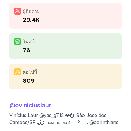
ผู้ติดตาม
29.4K
โพสต์
76
ต่อไปนี้
809
@
oviniciuslaur
Vinícius Laur @yas_g712 ❤️💍 São José dos
Campos/SP🇧🇷 ᴅᴏᴍ ᴅᴇ ᴅᴇᴜs🙏🏻 . . . @corinthians