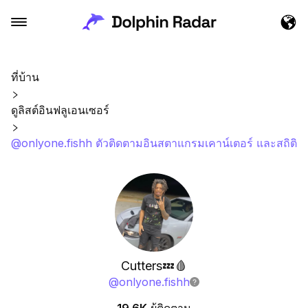
ที่บ้าน
ดูลิสต์อินฟลูเอนเซอร์
@onlyone.fishh ตัวติดตามอินสตาแกรมเคาน์เตอร์ และสถิติ
Cutters💤🩸
@
onlyone.fishh