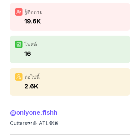
ผู้ติดตาม
19.6K
โพสต์
16
ต่อไปนี้
2.6K
@
onlyone.fishh
Cutters💤🩸 ATL🦅🌆