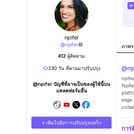
npifer
@
npifer
ภาพร
412
ผู้ติดตาม
@
np
230 วัน ที่ผ่านมาปรับปรุง
npife
@npifer บัญชีที่อาจเป็นของผู้ใช้นี้บน
Npife
แพลตฟอร์มอื่น
platf
edge 
colla
+ เพิ่มไปยังการปรับปรุงแทร็ก
การ