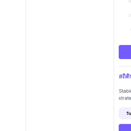
สถิต
Stabl
strat
วัน