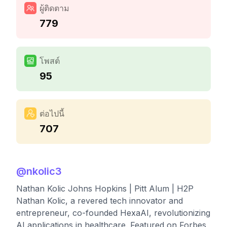
ผู้ติดตาม
779
โพสต์
95
ต่อไปนี้
707
@
nkolic3
Nathan Kolic Johns Hopkins | Pitt Alum | H2P
Nathan Kolic, a revered tech innovator and
entrepreneur, co-founded HexaAI, revolutionizing
AI applications in healthcare. Featured on Forbes