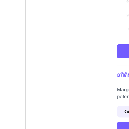
สถิต
Margi
poten
วัน