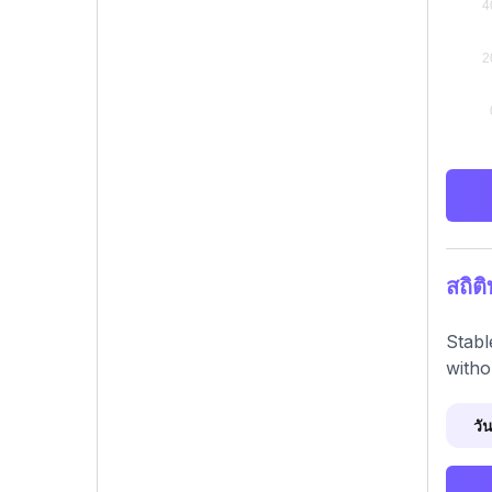
สถิต
Stabl
witho
วัน