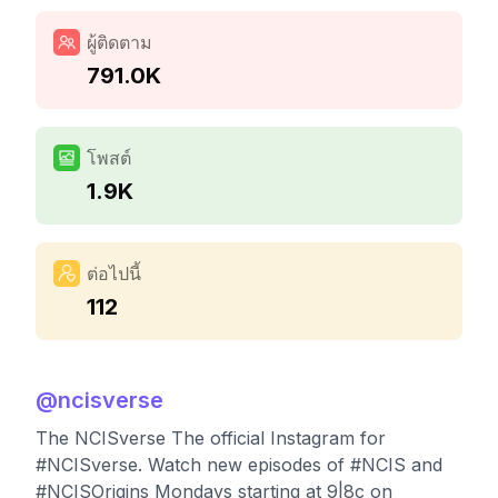
ผู้ติดตาม
791.0K
โพสต์
1.9K
ต่อไปนี้
112
@
ncisverse
The NCISverse The official Instagram for
#NCISverse. Watch new episodes of #NCIS and
#NCISOrigins Mondays starting at 9|8c on