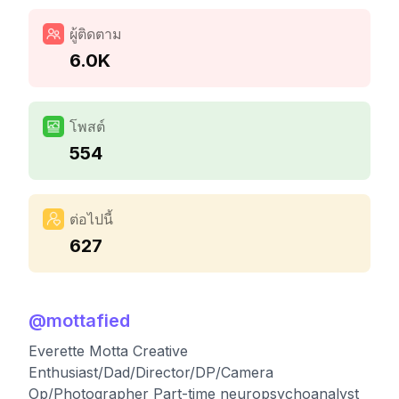
ผู้ติดตาม
6.0K
โพสต์
554
ต่อไปนี้
627
@
mottafied
Everette Motta Creative
Enthusiast/Dad/Director/DP/Camera
Op/Photographer Part-time neuropsychoanalyst