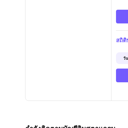
สถิต
วัน