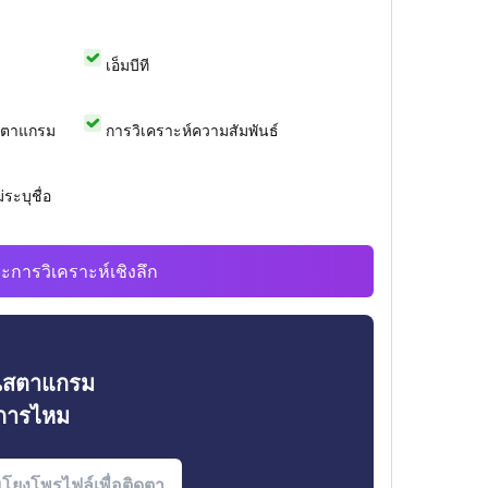
เอ็มบีที
สตาแกรม
การวิเคราะห์ความสัมพันธ์
ระบุชื่อ
ะการวิเคราะห์เชิงลึก
ินสตาแกรม
งการไหม