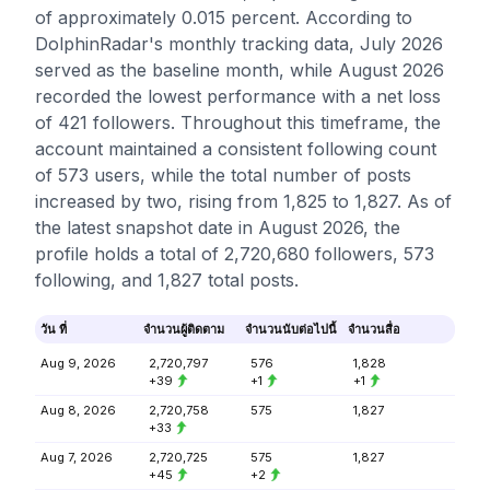
of approximately 0.015 percent. According to
DolphinRadar's monthly tracking data, July 2026
served as the baseline month, while August 2026
recorded the lowest performance with a net loss
of 421 followers. Throughout this timeframe, the
account maintained a consistent following count
of 573 users, while the total number of posts
increased by two, rising from 1,825 to 1,827. As of
the latest snapshot date in August 2026, the
profile holds a total of 2,720,680 followers, 573
following, and 1,827 total posts.
วัน ที่
จำนวนผู้ติดตาม
จำนวนนับต่อไปนี้
จำนวนสื่อ
Aug 9, 2026
2,720,797
576
1,828
+39
+1
+1
Aug 8, 2026
2,720,758
575
1,827
+33
Aug 7, 2026
2,720,725
575
1,827
+45
+2