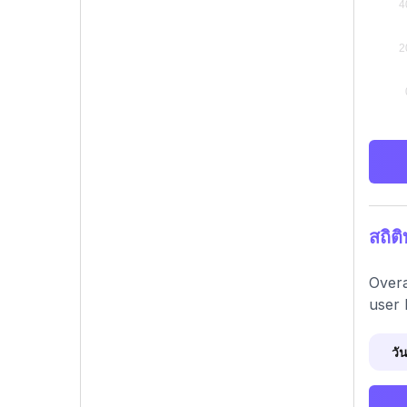
สถิต
Overa
user 
วัน