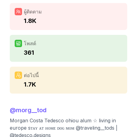
ผู้ติดตาม
1.8K
โพสต์
361
ต่อไปนี้
1.7K
@
morg__tod
Morgan Costa Tedesco ohiou alum ☆ living in
europe sᴛᴀʏ ᴀᴛ ʜᴏᴍᴇ ᴅᴏɢ ᴍᴏᴍ @traveling__tods |
@tedesco.designs