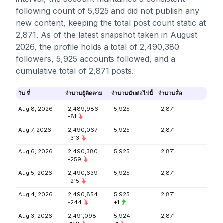
following count of 5,925 and did not publish any
new content, keeping the total post count static at
2,871. As of the latest snapshot taken in August
2026, the profile holds a total of 2,490,380
followers, 5,925 accounts followed, and a
cumulative total of 2,871 posts.
วัน ที่
จำนวนผู้ติดตาม
จำนวนนับต่อไปนี้
จำนวนสื่อ
Aug 8, 2026
2,489,986
5,925
2,871
-81
Aug 7, 2026
2,490,067
5,925
2,871
-313
Aug 6, 2026
2,490,380
5,925
2,871
-259
Aug 5, 2026
2,490,639
5,925
2,871
-215
Aug 4, 2026
2,490,854
5,925
2,871
-244
+1
Aug 3, 2026
2,491,098
5,924
2,871