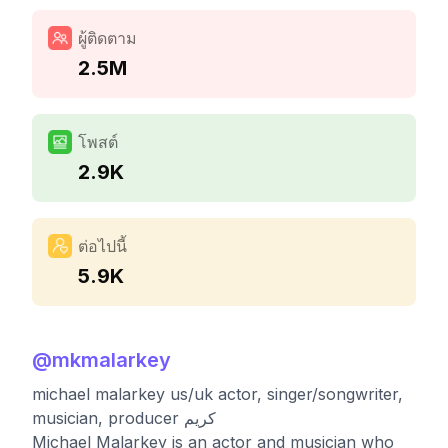
ผู้ติดตาม
2.5M
โพสต์
2.9K
ต่อไปนี้
5.9K
@
mkmalarkey
michael malarkey us/uk actor, singer/songwriter,
musician, producer کریم
Michael Malarkey is an actor and musician who