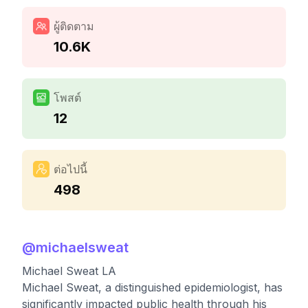
ผู้ติดตาม
10.6K
โพสต์
12
ต่อไปนี้
498
@
michaelsweat
Michael Sweat LA
Michael Sweat, a distinguished epidemiologist, has
significantly impacted public health through his