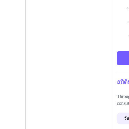
สถิต
Throug
consis
วัน