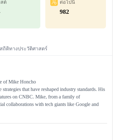
สต์
ต่อไปนี้
4
982
สถิติทางประวัติศาสตร์
ame of Mike Honcho
e strategies that have reshaped industry standards. His
eatures on CNBC. Mike, from a family of
ial collaborations with tech giants like Google and