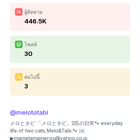
ผู้ติดตาม
446.5K
โพสต์
30
ต่อไปนี้
3
@
melototabi
メロとタビ 「メロとタビ」2匹の日常🐾 everyday
life of two cats,Melo&Tabi.🐾 ✉️
▶︎
mametamamerou@yahoo.co.jp