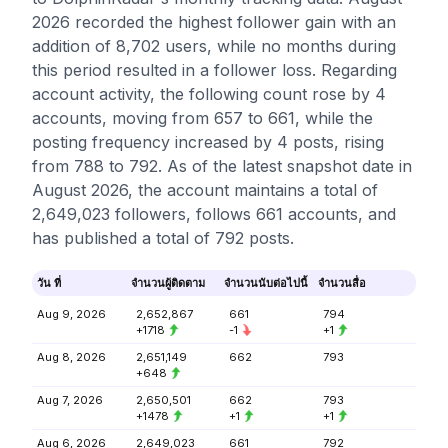
2026 recorded the highest follower gain with an
addition of 8,702 users, while no months during
this period resulted in a follower loss. Regarding
account activity, the following count rose by 4
accounts, moving from 657 to 661, while the
posting frequency increased by 4 posts, rising
from 788 to 792. As of the latest snapshot date in
August 2026, the account maintains a total of
2,649,023 followers, follows 661 accounts, and
has published a total of 792 posts.
วัน ที่
จำนวนผู้ติดตาม
จำนวนนับต่อไปนี้
จำนวนสื่อ
Aug 9, 2026
2,652,867
661
794
+1718
-1
+1
Aug 8, 2026
2,651,149
662
793
+648
Aug 7, 2026
2,650,501
662
793
+1478
+1
+1
Aug 6, 2026
2,649,023
661
792