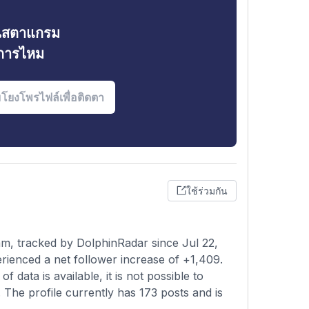
ินสตาแกรม
งการไหม
ใช้ร่วมกัน
m, tracked by DolphinRadar since Jul 22,
ienced a net follower increase of +1,409.
data is available, it is not possible to
g. The profile currently has 173 posts and is