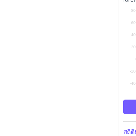
follo
สถิต