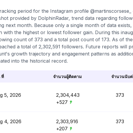
racking period for the Instagram profile @martinscorsese_ c
hot provided by DolphinRadar, trend data regarding follow
ing next month. Because only a single month of data exists, 
 with the highest or lowest follower gain. During this inau
lowing count of 373 and a total post count of 173. As of the
eached a total of 2,302,591 followers. Future reports will 
nt's growth trajectory and engagement patterns as addition
rated into the historical record.
 ที่
จำนวนผู้ติดตาม
จำนวนนับต่อ
g 5, 2026
2,304,443
373
+527
g 4, 2026
2,303,916
373
+207