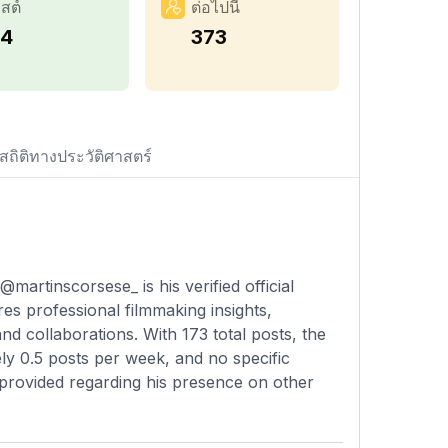
สต์
ต่อไปนี้
74
373
สถิติทางประวัติศาสตร์
artinscorsese_ is his verified official
s professional filmmaking insights,
nd collaborations. With 173 total posts, the
y 0.5 posts per week, and no specific
on provided regarding his presence on other