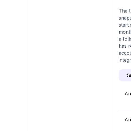
The t
snaps
start
month
a fol
has r
accou
integ
วัน
Au
Au