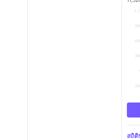
11,52
สถิต