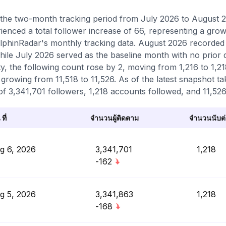
the two-month tracking period from July 2026 to August 2
ienced a total follower increase of 66, representing a gro
lphinRadar's monthly tracking data. August 2026 recorded t
hile July 2026 served as the baseline month with no prior
ity, the following count rose by 2, moving from 1,216 to 1,2
 growing from 11,518 to 11,526. As of the latest snapshot ta
 of 3,341,701 followers, 1,218 accounts followed, and 11,526 
 ที่
จำนวนผู้ติดตาม
จำนวนนับต่อ
g 6, 2026
3,341,701
1,218
-162
g 5, 2026
3,341,863
1,218
-168