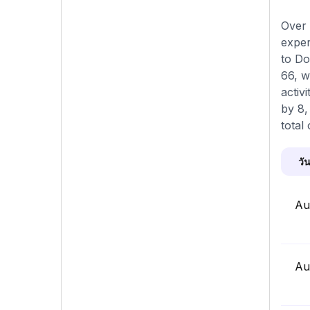
Over 
exper
to Do
66, w
activ
by 8,
total
วัน
Au
Au