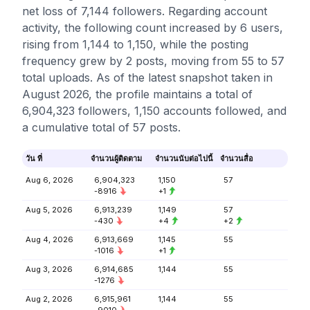
net loss of 7,144 followers. Regarding account
activity, the following count increased by 6 users,
rising from 1,144 to 1,150, while the posting
frequency grew by 2 posts, moving from 55 to 57
total uploads. As of the latest snapshot taken in
August 2026, the profile maintains a total of
6,904,323 followers, 1,150 accounts followed, and
a cumulative total of 57 posts.
วัน ที่
จำนวนผู้ติดตาม
จำนวนนับต่อไปนี้
จำนวนสื่อ
Aug 6, 2026
6,904,323
1,150
57
-8916
+1
Aug 5, 2026
6,913,239
1,149
57
-430
+4
+2
Aug 4, 2026
6,913,669
1,145
55
-1016
+1
Aug 3, 2026
6,914,685
1,144
55
-1276
Aug 2, 2026
6,915,961
1,144
55