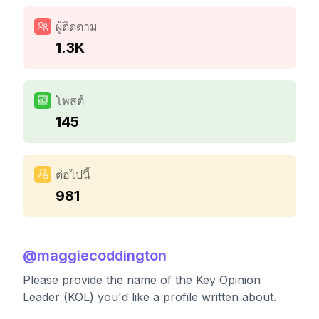
ผู้ติดตาม
1.3K
โพสต์
145
ต่อไปนี้
981
@
maggiecoddington
Please provide the name of the Key Opinion
Leader (KOL) you'd like a profile written about.