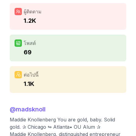
ผู้ติดตาม
1.2K
โพสต์
69
ต่อไปนี้
1.1K
@
madsknoll
Maddie Knollenberg You are gold, baby. Solid
gold. ✰ Chicago ↬ Atlanta• OU Alum ✰
Maddie Knollenberg, distinguished entrepreneur