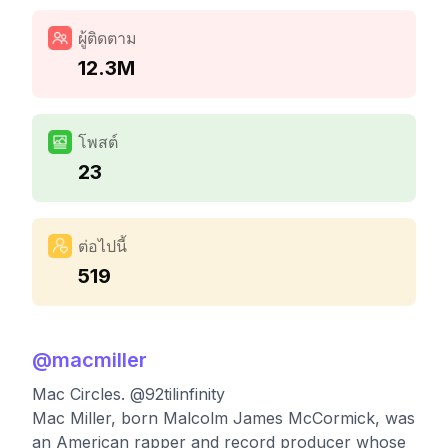
ผู้ติดตาม
12.3M
โพสต์
23
ต่อไปนี้
519
@
macmiller
Mac Circles. @92tilinfinity
Mac Miller, born Malcolm James McCormick, was
an American rapper and record producer whose