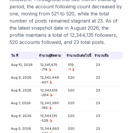
period, the account following count decreased by
one, moving from 521 to 520, while the total
number of posts remained stagnant at 23. As of
the latest snapshot date in August 2026, the
profile maintains a total of 12,344,135 followers,
520 accounts followed, and 23 total posts.
วัน ที่
จำนวนผู้ติดตาม
จำนวนนับต่อไปนี้
จำนวนสื่อ
Aug 10, 2026
12,341,675
519
23
-774
-1
Aug 9, 2026
12,342,449
520
23
-657
Aug 8, 2026
12,343,106
520
23
-284
Aug 7, 2026
12,343,390
520
23
-745
Aug 6, 2026
12,344,135
520
23
-528
Aug 5, 2026
12,344,663
520
23