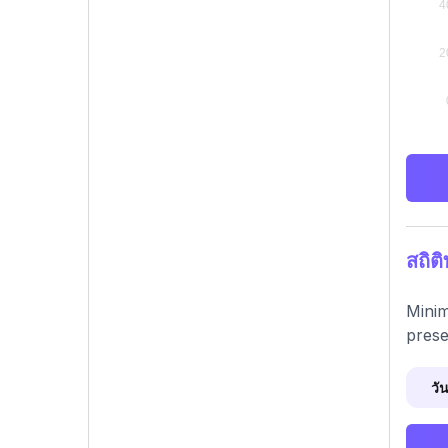
สถิต
Minim
prese
วัน