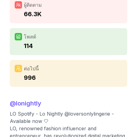
ผู้ติดตาม
66.3K
โพสต์
114
ต่อไปนี้
996
@
lonightly
LO Spotify - Lo Nightly @loversonlylingerie -
Available now 🤍
LO, renowned fashion influencer and
entrepreneur, has revolutionized digital marketing