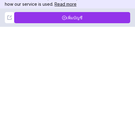
how our service is used.
Read more
Not Now
Accept
เพิ่มบัญชี
DolphinRadar
เครื่องติดตามกิจกรรม Instagram ของคุณ
ตามเรามา
สินค้า
ทรัพยากร
ตัวอย่างการวิเคราะห์
บันทึกการเปลี่ยนแปลง
การกำหนดราคา
บล็อก
ติดต่อเรา
เกี่ยวกับเรา