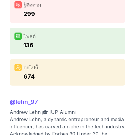
ผู้ติดตาม
299
โพสต์
136
ต่อไปนี้
674
@
lehn_97
Andrew Lehn 🎓 IUP Alumni
Andrew Lehn, a dynamic entrepreneur and media
influencer, has carved a niche in the tech industry.
Acknowledged by Forbes 30 Under 30, he