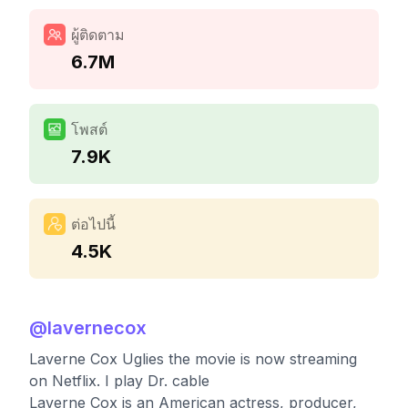
ผู้ติดตาม
6.7M
โพสต์
7.9K
ต่อไปนี้
4.5K
@
lavernecox
Laverne Cox Uglies the movie is now streaming
on Netflix. I play Dr. cable
Laverne Cox is an American actress, producer,