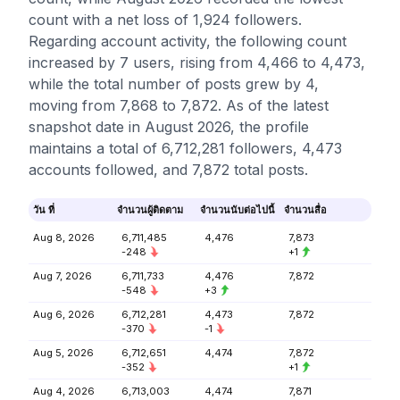
count with a net loss of 1,924 followers.
Regarding account activity, the following count
increased by 7 users, rising from 4,466 to 4,473,
while the total number of posts grew by 4,
moving from 7,868 to 7,872. As of the latest
snapshot date in August 2026, the profile
maintains a total of 6,712,281 followers, 4,473
accounts followed, and 7,872 total posts.
วัน ที่
จำนวนผู้ติดตาม
จำนวนนับต่อไปนี้
จำนวนสื่อ
Aug 8, 2026
6,711,485
4,476
7,873
-248
+1
Aug 7, 2026
6,711,733
4,476
7,872
-548
+3
Aug 6, 2026
6,712,281
4,473
7,872
-370
-1
Aug 5, 2026
6,712,651
4,474
7,872
-352
+1
Aug 4, 2026
6,713,003
4,474
7,871