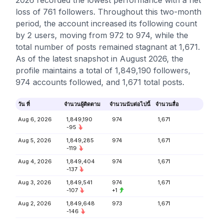
2026 recorded the lowest performance with a net
loss of 761 followers. Throughout this two-month
period, the account increased its following count
by 2 users, moving from 972 to 974, while the
total number of posts remained stagnant at 1,671.
As of the latest snapshot in August 2026, the
profile maintains a total of 1,849,190 followers,
974 accounts followed, and 1,671 total posts.
วัน ที่
จำนวนผู้ติดตาม
จำนวนนับต่อไปนี้
จำนวนสื่อ
Aug 6, 2026
1,849,190
974
1,671
-95
Aug 5, 2026
1,849,285
974
1,671
-119
Aug 4, 2026
1,849,404
974
1,671
-137
Aug 3, 2026
1,849,541
974
1,671
-107
+1
Aug 2, 2026
1,849,648
973
1,671
-146