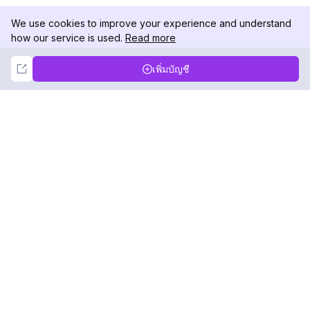
We use cookies to improve your experience and understand
how our service is used.
Read more
Not Now
Accept
เพิ่มบัญชี
DolphinRadar
เครื่องติดตามกิจกรรม Instagram ของคุณ
ตามเรามา
สินค้า
ทรัพยากร
ตัวอย่างการวิเคราะห์
บันทึกการเปลี่ยนแปลง