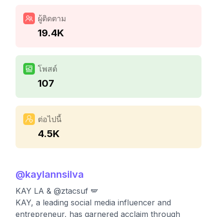
ผู้ติดตาม
19.4K
โพสต์
107
ต่อไปนี้
4.5K
@
kaylannsilva
KAY LA & @ztacsuf 🪽
KAY, a leading social media influencer and
entrepreneur, has garnered acclaim through