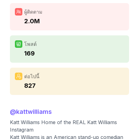
ผู้ติดตาม
2.0M
โพสต์
169
ต่อไปนี้
827
@
kattwilliams
Katt Williams Home of the REAL Katt Williams
Instagram
Katt Williams is an American stand-up comedian