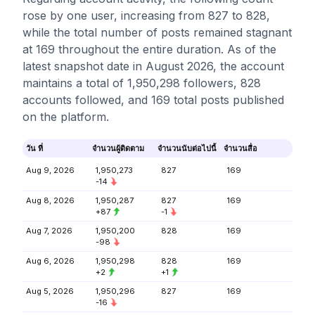
rose by one user, increasing from 827 to 828,
while the total number of posts remained stagnant
at 169 throughout the entire duration. As of the
latest snapshot date in August 2026, the account
maintains a total of 1,950,298 followers, 828
accounts followed, and 169 total posts published
on the platform.
วัน ที่
จำนวนผู้ติดตาม
จำนวนนับต่อไปนี้
จำนวนสื่อ
Aug 9, 2026
1,950,273
827
169
-14
Aug 8, 2026
1,950,287
827
169
+87
-1
Aug 7, 2026
1,950,200
828
169
-98
Aug 6, 2026
1,950,298
828
169
+2
+1
Aug 5, 2026
1,950,296
827
169
-16