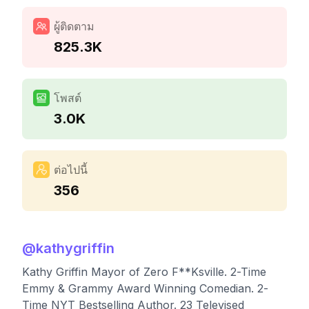
ผู้ติดตาม
825.3K
โพสต์
3.0K
ต่อไปนี้
356
@
kathygriffin
Kathy Griffin Mayor of Zero F**Ksville. 2-Time
Emmy & Grammy Award Winning Comedian. 2-
Time NYT Bestselling Author. 23 Televised