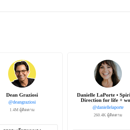
Dean Graziosi
Danielle LaPorte • Spir
Direction for life + w
@
deangraziosi
@
daniellelaporte
1.4M
ผู้ติดตาม
260.4K
ผู้ติดตาม