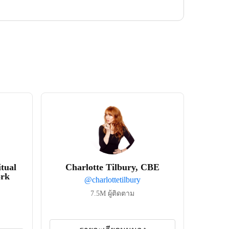
itual
Charlotte Tilbury, CBE
ork
@
charlottetilbury
7.5M
ผู้ติดตาม