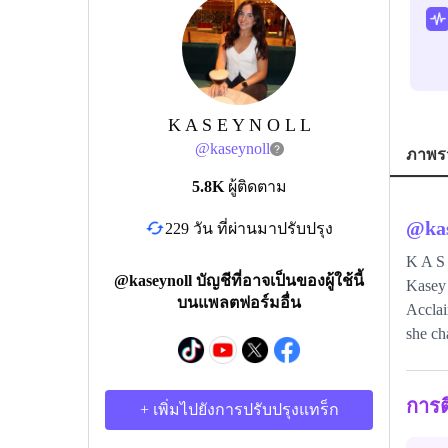
K A S E Y N O L L
@
kaseynoll
ภาพร
5.8K
ผู้ติดตาม
@
ka
229 วัน ที่ผ่านมาปรับปรุง
K A S
@kaseynoll บัญชีที่อาจเป็นของผู้ใช้นี้
Kasey 
บนแพลตฟอร์มอื่น
Acclai
she ch
การ
+ เพิ่มไปยังการปรับปรุงแทร็ก