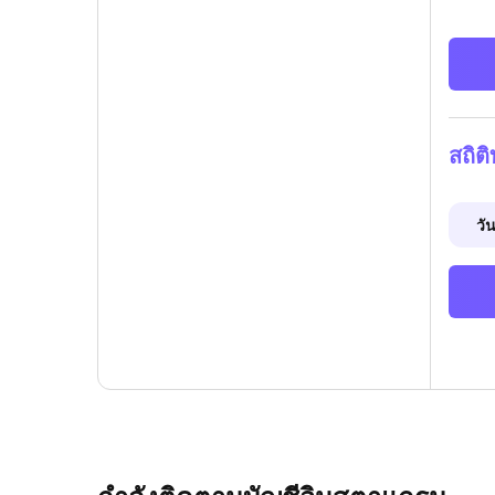
สถิต
วัน