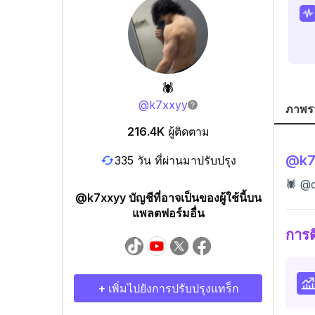
🕷️
@
k7xxyy
ภาพร
216.4K
ผู้ติดตาม
@
k
335 วัน ที่ผ่านมาปรับปรุง
🕷️ @
@k7xxyy บัญชีที่อาจเป็นของผู้ใช้นี้บน
แพลตฟอร์มอื่น
การ
+ เพิ่มไปยังการปรับปรุงแทร็ก