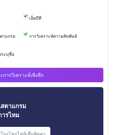
เอ็มบีที
สตาแกรม
การวิเคราะห์ความสัมพันธ์
ระบุชื่อ
ะการวิเคราะห์เชิงลึก
ินสตาแกรม
งการไหม