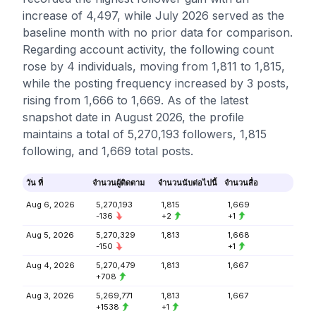
increase of 4,497, while July 2026 served as the
baseline month with no prior data for comparison.
Regarding account activity, the following count
rose by 4 individuals, moving from 1,811 to 1,815,
while the posting frequency increased by 3 posts,
rising from 1,666 to 1,669. As of the latest
snapshot date in August 2026, the profile
maintains a total of 5,270,193 followers, 1,815
following, and 1,669 total posts.
วัน ที่
จำนวนผู้ติดตาม
จำนวนนับต่อไปนี้
จำนวนสื่อ
Aug 6, 2026
5,270,193
1,815
1,669
-136
+2
+1
Aug 5, 2026
5,270,329
1,813
1,668
-150
+1
Aug 4, 2026
5,270,479
1,813
1,667
+708
Aug 3, 2026
5,269,771
1,813
1,667
+1538
+1