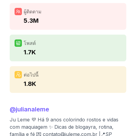
ผู้ติดตาม
5.3M
โพสต์
1.7K
ต่อไปนี้
1.8K
@
julianaleme
Ju Leme 💜 Há 9 anos colorindo rostos e vidas
com maquiagem ✨ Dicas de blogayra, rotina,
família e fé 💌
contato@juleme.com.br
|📍SP