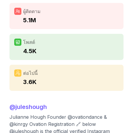
ผู้ติดตาม
5.1M
โพสต์
4.5K
ต่อไปนี้
3.6K
@
juleshough
Julianne Hough Founder @ovationdance &
@kinrgy Ovation Registration 🔗 below
@juleshough is the official verified Instagram