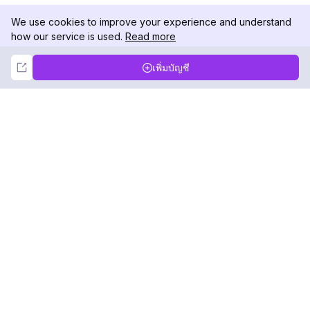
We use cookies to improve your experience and understand
how our service is used.
Read more
Not Now
Accept
เพิ่มบัญชี
DolphinRadar
เครื่องติดตามกิจกรรม Instagram ของคุณ
ตามเรามา
สินค้า
ทรัพยากร
ตัวอย่างการวิเคราะห์
บันทึกการเปลี่ยนแปลง