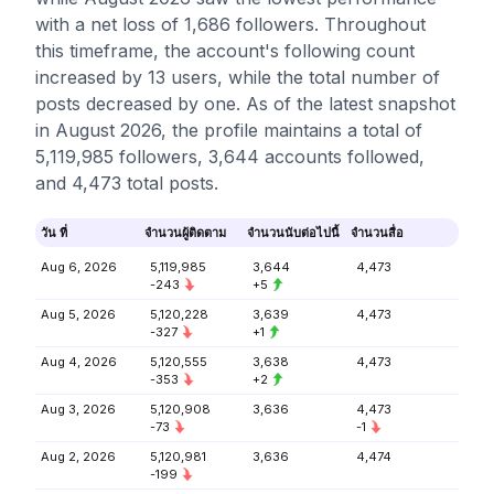
with a net loss of 1,686 followers. Throughout
this timeframe, the account's following count
increased by 13 users, while the total number of
posts decreased by one. As of the latest snapshot
in August 2026, the profile maintains a total of
5,119,985 followers, 3,644 accounts followed,
and 4,473 total posts.
วัน ที่
จำนวนผู้ติดตาม
จำนวนนับต่อไปนี้
จำนวนสื่อ
Aug 6, 2026
5,119,985
3,644
4,473
-243
+5
Aug 5, 2026
5,120,228
3,639
4,473
-327
+1
Aug 4, 2026
5,120,555
3,638
4,473
-353
+2
Aug 3, 2026
5,120,908
3,636
4,473
-73
-1
Aug 2, 2026
5,120,981
3,636
4,474
-199