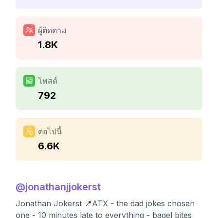
ผู้ติดตาม
1.8K
โพสต์
792
ต่อไปนี้
6.6K
@
jonathanjjokerst
Jonathan Jokerst 📍ATX - the dad jokes chosen
one - 10 minutes late to everything - bagel bites