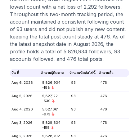
lowest count with a net loss of 2,292 followers.
Throughout this two-month tracking period, the
account maintained a consistent following count
of 93 users and did not publish any new content,
keeping the total post count steady at 476. As of
the latest snapshot date in August 2026, the
profile holds a total of 5,826,934 followers, 93
accounts followed, and 476 total posts.
วัน ที่
จำนวนผู้ติดตาม
จำนวนนับต่อไปนี้
จำนวนสื่อ
Aug 6, 2026
5,826,934
93
476
-188
Aug 5, 2026
5,827,122
93
476
-539
Aug 4, 2026
5,827,661
93
476
-973
Aug 3, 2026
5,828,634
93
476
-158
Aug 2, 2026
5,828,792
93
476