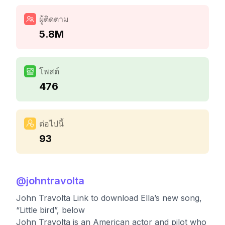
ผู้ติดตาม
5.8M
โพสต์
476
ต่อไปนี้
93
@
johntravolta
John Travolta Link to download Ella’s new song,
“Little bird”, below
John Travolta is an American actor and pilot who