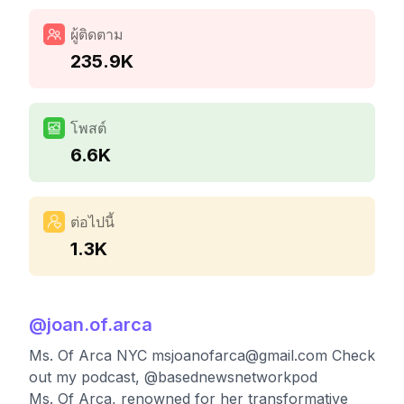
ผู้ติดตาม
235.9K
โพสต์
6.6K
ต่อไปนี้
1.3K
@
joan.of.arca
Ms. Of Arca NYC
msjoanofarca@gmail.com
Check
out my podcast, @basednewsnetworkpod
Ms. Of Arca, renowned for her transformative