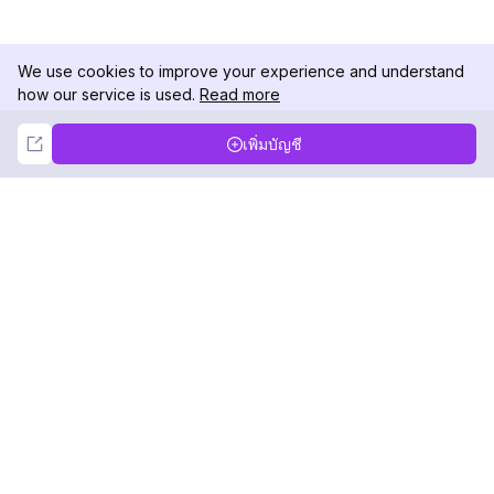
We use cookies to improve your experience and understand
how our service is used.
Read more
Not Now
Accept
เพิ่มบัญชี
DolphinRadar
เครื่องติดตามกิจกรรม Instagram ของคุณ
ตามเรามา
สินค้า
ทรัพยากร