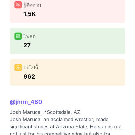
ผู้ติดตาม
1.5K
โพสต์
27
ต่อไปนี้
962
@
jmm_480
Josh Maruca 📍Scottsdale, AZ
Josh Maruca, an acclaimed wrestler, made
significant strides at Arizona State. He stands out
not just for his competitive edge but also for