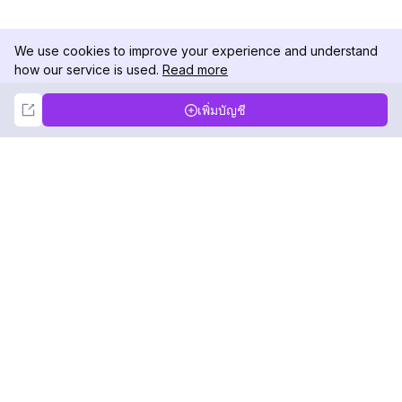
We use cookies to improve your experience and understand
how our service is used.
Read more
Not Now
Accept
เพิ่มบัญชี
DolphinRadar
เครื่องติดตามกิจกรรม Instagram ของคุณ
ตามเรามา
สินค้า
ทรัพยากร