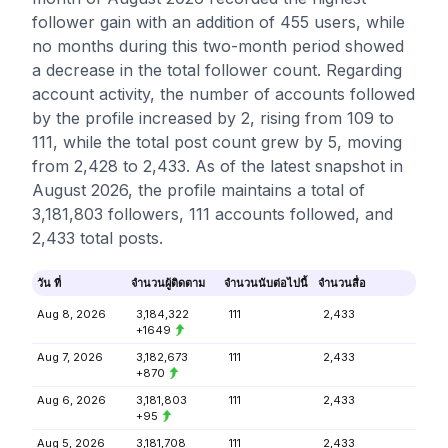
follower gain with an addition of 455 users, while
no months during this two-month period showed
a decrease in the total follower count. Regarding
account activity, the number of accounts followed
by the profile increased by 2, rising from 109 to
111, while the total post count grew by 5, moving
from 2,428 to 2,433. As of the latest snapshot in
August 2026, the profile maintains a total of
3,181,803 followers, 111 accounts followed, and
2,433 total posts.
วัน ที่
จำนวนผู้ติดตาม
จำนวนนับต่อไปนี้
จำนวนสื่อ
Aug 8, 2026
3,184,322
111
2,433
+1649
Aug 7, 2026
3,182,673
111
2,433
+870
Aug 6, 2026
3,181,803
111
2,433
+95
Aug 5, 2026
3,181,708
111
2,433