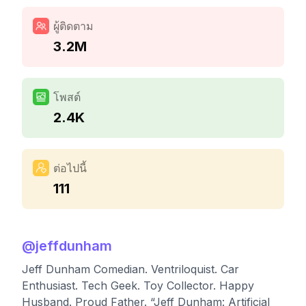
ผู้ติดตาม
3.2M
โพสต์
2.4K
ต่อไปนี้
111
@
jeffdunham
Jeff Dunham Comedian. Ventriloquist. Car
Enthusiast. Tech Geek. Toy Collector. Happy
Husband. Proud Father. “Jeff Dunham: Artificial