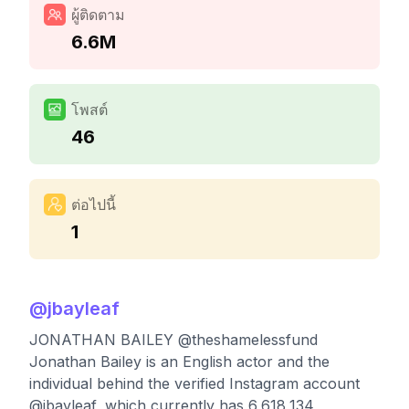
ผู้ติดตาม
6.6M
โพสต์
46
ต่อไปนี้
1
@
jbayleaf
JONATHAN BAILEY @theshamelessfund
Jonathan Bailey is an English actor and the
individual behind the verified Instagram account
@jbayleaf, which currently has 6,618,134