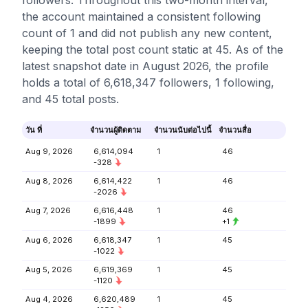
followers. Throughout this two-month interval,
the account maintained a consistent following
count of 1 and did not publish any new content,
keeping the total post count static at 45. As of the
latest snapshot date in August 2026, the profile
holds a total of 6,618,347 followers, 1 following,
and 45 total posts.
วัน ที่
จำนวนผู้ติดตาม
จำนวนนับต่อไปนี้
จำนวนสื่อ
Aug 9, 2026
6,614,094
1
46
-328
Aug 8, 2026
6,614,422
1
46
-2026
Aug 7, 2026
6,616,448
1
46
-1899
+1
Aug 6, 2026
6,618,347
1
45
-1022
Aug 5, 2026
6,619,369
1
45
-1120
Aug 4, 2026
6,620,489
1
45