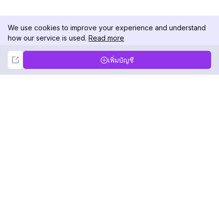
We use cookies to improve your experience and understand
how our service is used.
Read more
Not Now
Accept
เพิ่มบัญชี
DolphinRadar
เครื่องติดตามกิจกรรม Instagram ของคุณ
ตามเรามา
สินค้า
ทรัพยากร