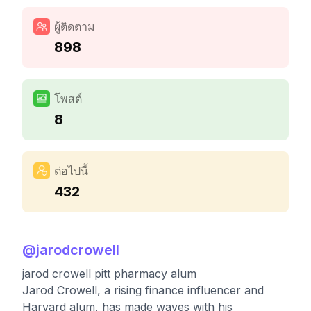
ผู้ติดตาม
898
โพสต์
8
ต่อไปนี้
432
@
jarodcrowell
jarod crowell pitt pharmacy alum
Jarod Crowell, a rising finance influencer and
Harvard alum, has made waves with his