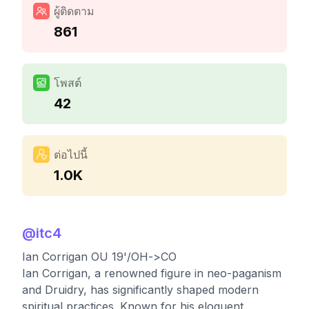
ผู้ติดตาม
861
โพสต์
42
ต่อไปนี้
1.0K
@
itc4
Ian Corrigan OU 19'/OH->CO
Ian Corrigan, a renowned figure in neo-paganism
and Druidry, has significantly shaped modern
spiritual practices. Known for his eloquent