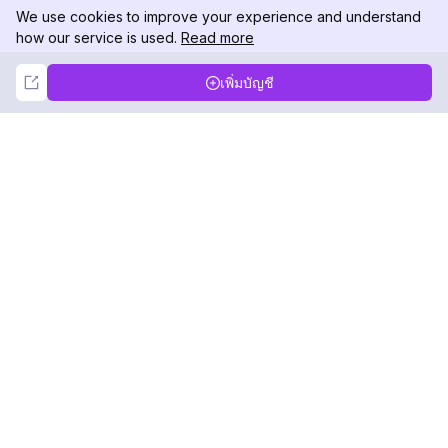
We use cookies to improve your experience and understand
how our service is used.
Read more
Not Now
Accept
เพิ่มบัญชี
DolphinRadar
เครื่องติดตามกิจกรรม Instagram ของคุณ
ตามเรามา
สินค้า
ทรัพยากร
ตัวอย่างการวิเคราะห์
บันทึกการเปลี่ยนแปลง
การกำหนดราคา
บล็อก