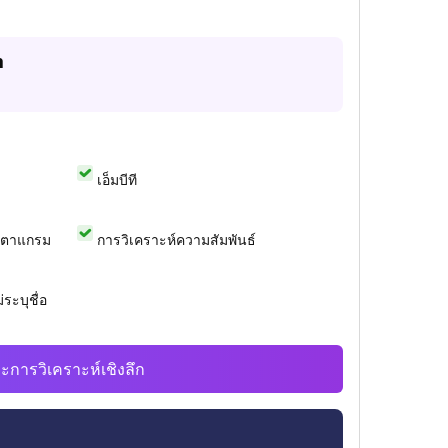
m
เอ็มบีที
สตาแกรม
การวิเคราะห์ความสัมพันธ์
ระบุชื่อ
ะการวิเคราะห์เชิงลึก