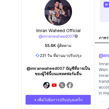
Imran Waheed Official
@
imranwaheed007
ภาพร
55.6K
ผู้ติดตาม
@
i
231 วัน ที่ผ่านมาปรับปรุง
Imran
@imranwaheed007 บัญชีที่อาจเป็น
Wish
ของผู้ใช้นี้บนแพลตฟอร์มอื่น
Imran
trans
accol
in im
+ เพิ่มไปยังการปรับปรุงแทร็ก