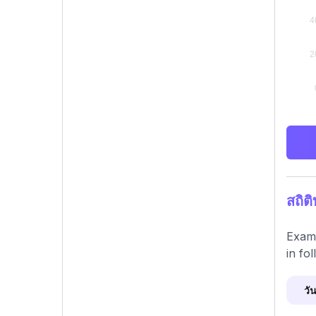
สถิ
Exami
in fo
วัน