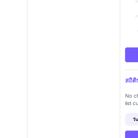
สถิต
No ch
list c
วัน