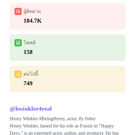
ผู้ติดตาม
184.7K
โพสต์
158
ต่อไปนี้
749
@
hwinkler4real
Henry Winkler #BeingHenry, actor, fly fisher
Henry Winkler, famed for his role as Fonzie in "Happy
Days," is an esteemed actor, author, and producer. He has