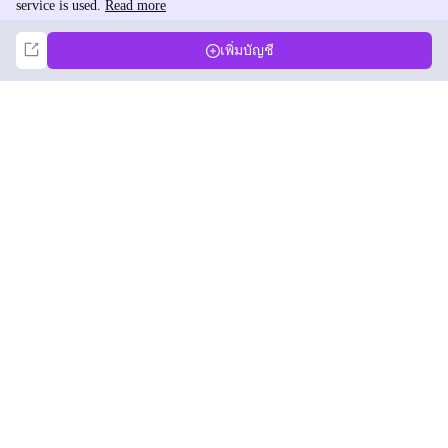
service is used.
Read more
Not Now
Accept
เพิ่มบัญชี
DolphinRadar
เครื่องติดตามกิจกรรม Instagram ของคุณ
ตามเรามา
สินค้า
ทรัพยากร
ตัวอย่างการวิเคราะห์
บันทึกการเปลี่ยนแปลง
การกำหนดราคา
บล็อก
ติดต่อเรา
เกี่ยวกับเรา