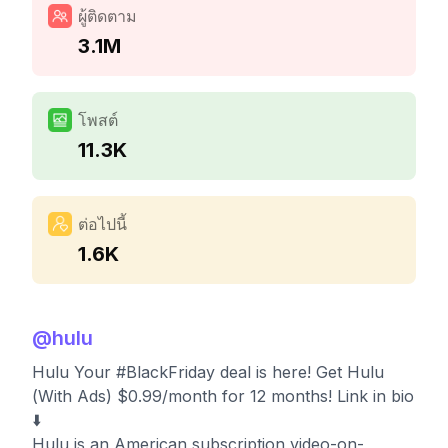
ผู้ติดตาม
3.1M
โพสต์
11.3K
ต่อไปนี้
1.6K
@
hulu
Hulu Your #BlackFriday deal is here! Get Hulu
(With Ads) $0.99/month for 12 months! Link in bio
⬇️
Hulu is an American subscription video-on-