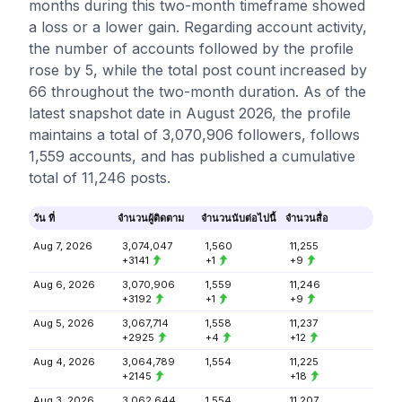
months during this two-month timeframe showed
a loss or a lower gain. Regarding account activity,
the number of accounts followed by the profile
rose by 5, while the total post count increased by
66 throughout the two-month duration. As of the
latest snapshot date in August 2026, the profile
maintains a total of 3,070,906 followers, follows
1,559 accounts, and has published a cumulative
total of 11,246 posts.
วัน ที่
จำนวนผู้ติดตาม
จำนวนนับต่อไปนี้
จำนวนสื่อ
Aug 7, 2026
3,074,047
1,560
11,255
+3141
+1
+9
Aug 6, 2026
3,070,906
1,559
11,246
+3192
+1
+9
Aug 5, 2026
3,067,714
1,558
11,237
+2925
+4
+12
Aug 4, 2026
3,064,789
1,554
11,225
+2145
+18
Aug 3, 2026
3,062,644
1,554
11,207